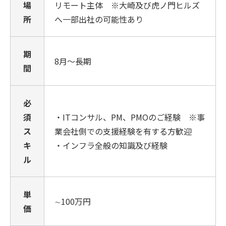
場
リモート主体 ※大崎及び虎ノ門ヒルズ
所
へ一部出社の可能性あり
期
8月～長期
間
必
須
・ITコンサル、PM、PMOのご経験 ※事
ス
業会社側での支援経験を有する方歓迎
キ
・インフラ全般の知識及び経験
ル
単
∼100万円
価