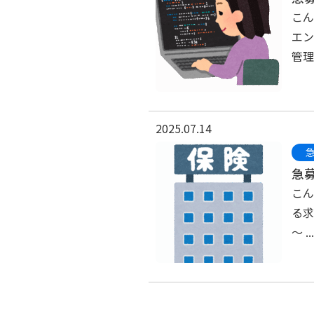
こん
エン
管理
2025.07.14
急募
こん
る求
～ ...